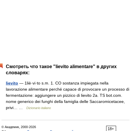
Смотреть что такое "lievito alimentare" в других
словарях:
lievito
— 1liè·vi·to s.m. 1. CO sostanza impiegata nella
lavorazione alimentare perché capace di provocare un processo di
fermentazione: aggiungere un pizzico di lievito 2a. TS bot.com.
nome generico dei funghi della famiglia delle Saccaromicetacee,
privi… …
Dizionario italiano
© Академик, 2000-2026
18+